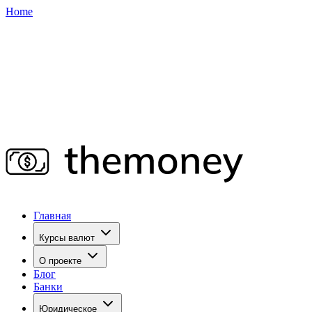
Home
Главная
Курсы валют
О проекте
Блог
Банки
Юридическое