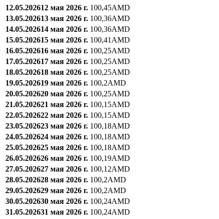
12.05.2026
12 мая 2026 г.
100,45
AMD
13.05.2026
13 мая 2026 г.
100,36
AMD
14.05.2026
14 мая 2026 г.
100,36
AMD
15.05.2026
15 мая 2026 г.
100,41
AMD
16.05.2026
16 мая 2026 г.
100,25
AMD
17.05.2026
17 мая 2026 г.
100,25
AMD
18.05.2026
18 мая 2026 г.
100,25
AMD
19.05.2026
19 мая 2026 г.
100,2
AMD
20.05.2026
20 мая 2026 г.
100,25
AMD
21.05.2026
21 мая 2026 г.
100,15
AMD
22.05.2026
22 мая 2026 г.
100,15
AMD
23.05.2026
23 мая 2026 г.
100,18
AMD
24.05.2026
24 мая 2026 г.
100,18
AMD
25.05.2026
25 мая 2026 г.
100,18
AMD
26.05.2026
26 мая 2026 г.
100,19
AMD
27.05.2026
27 мая 2026 г.
100,12
AMD
28.05.2026
28 мая 2026 г.
100,2
AMD
29.05.2026
29 мая 2026 г.
100,2
AMD
30.05.2026
30 мая 2026 г.
100,24
AMD
31.05.2026
31 мая 2026 г.
100,24
AMD