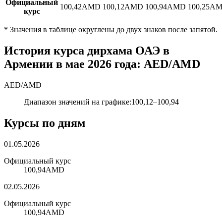
Официальный
100,42
AMD
100,12
AMD
100,94
AMD
100,25
A
курс
*
Значения в таблице округлены до двух знаков после запятой.
История курса дирхама ОАЭ в
Армении в мае 2026 года: AED/AMD
AED
/
AMD
Диапазон значений на графике
:
100,12
–
100,94
Курсы по дням
01.05.2026
Официальный курс
100,94
AMD
02.05.2026
Официальный курс
100,94
AMD