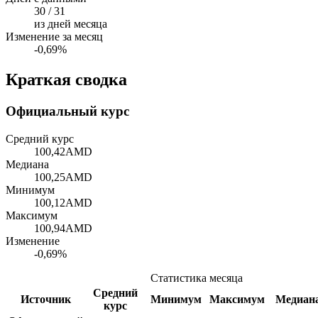
30 / 31
из дней месяца
Изменение за месяц
-0,69%
Краткая сводка
Официальный курс
Средний курс
100,42
AMD
Медиана
100,25
AMD
Минимум
100,12
AMD
Максимум
100,94
AMD
Изменение
-0,69%
Статистика месяца
Средний
Источник
Минимум
Максимум
Медиан
курс