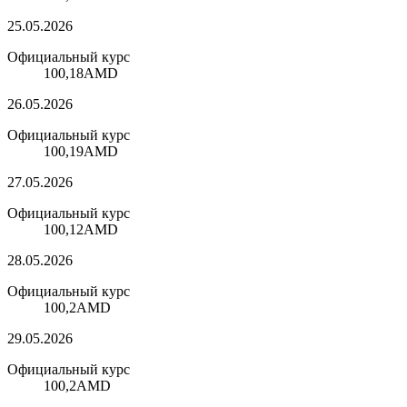
25.05.2026
Официальный курс
100,18
AMD
26.05.2026
Официальный курс
100,19
AMD
27.05.2026
Официальный курс
100,12
AMD
28.05.2026
Официальный курс
100,2
AMD
29.05.2026
Официальный курс
100,2
AMD