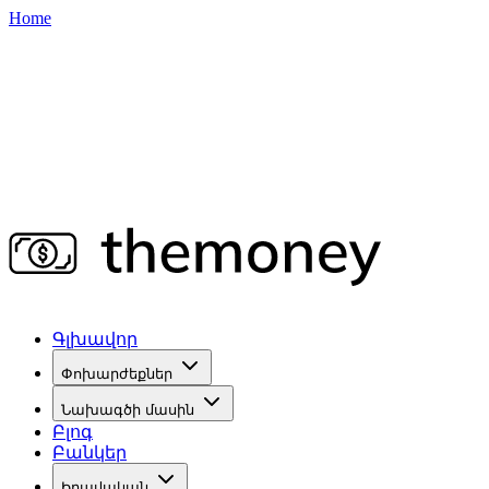
Home
Գլխավոր
Փոխարժեքներ
Նախագծի մասին
Բլոգ
Բանկեր
Իրավական