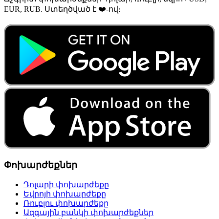
EUR, RUB. Ստեղծված է ❤️-ով։
Փոխարժեքներ
Դոլարի փոխարժեքը
Եվրոյի փոխարժեքը
Ռուբլու փոխարժեքը
Ազգային բանկի փոխարժեքներ