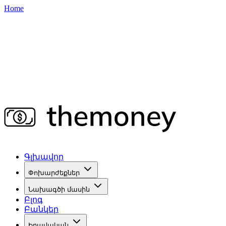
Home
Գլխավոր
Փոխարժեքներ
Նախագծի մասին
Բլոգ
Բանկեր
Իրավական