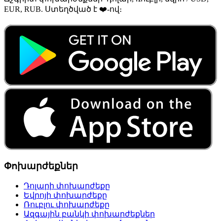
EUR, RUB. Ստեղծված է ❤️-ով։
Փոխարժեքներ
Դոլարի փոխարժեքը
Եվրոյի փոխարժեքը
Ռուբլու փոխարժեքը
Ազգային բանկի փոխարժեքներ