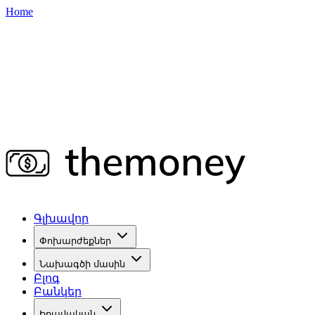
Home
Գլխավոր
Փոխարժեքներ
Նախագծի մասին
Բլոգ
Բանկեր
Իրավական