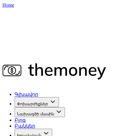
Home
Գլխավոր
Փոխարժեքներ
Նախագծի մասին
Բլոգ
Բանկեր
Իրավական