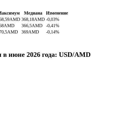
Максимум
Медиана
Изменение
68,59
AMD
368,18
AMD
-0,03%
68
AMD
366,5
AMD
-0,41%
70,5
AMD
369
AMD
-0,14%
 в июне 2026 года: USD/AMD