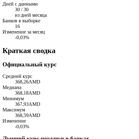
Дней с данными
30 / 30
из дней месяца
Банков в выборке
16
Изменение за месяц
-0,03%
Краткая сводка
Официальный курс
Средний курс
368,26
AMD
Медиана
368,18
AMD
Минимум
367,93
AMD
Максимум
368,59
AMD
Изменение
-0,03%
Лучший курс покупки в банках