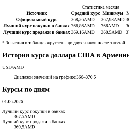
Статистика месяца
Источник
Средний курс
Минимум
Официальный курс
368,26
AMD
367,93
AMD
3
Лучший курс покупки в банках
366,86
AMD
366
AMD
3
Лучший курс продажи в банках
369,16
AMD
368,5
AMD
3
*
Значения в таблице округлены до двух знаков после запятой.
История курса доллара США в Армении
USD
/
AMD
Диапазон значений на графике
:
366
–
370,5
Курсы по дням
01.06.2026
Лучший курс покупки в банках
367,5
AMD
Лучший курс продажи в банках
369,5
AMD