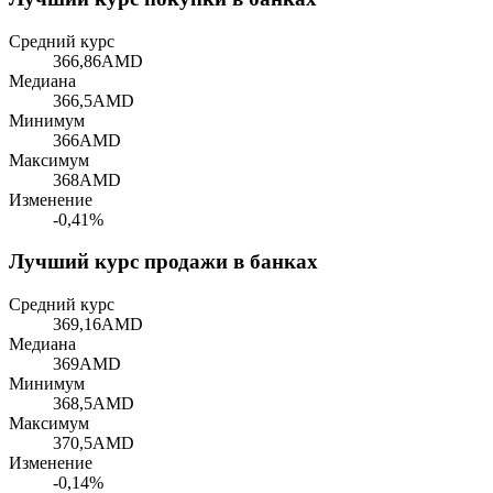
Средний курс
366,86
AMD
Медиана
366,5
AMD
Минимум
366
AMD
Максимум
368
AMD
Изменение
-0,41%
Лучший курс продажи в банках
Средний курс
369,16
AMD
Медиана
369
AMD
Минимум
368,5
AMD
Максимум
370,5
AMD
Изменение
-0,14%