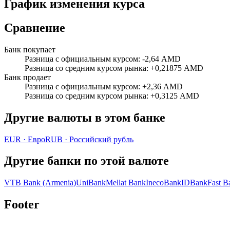
График изменения курса
Сравнение
Банк покупает
Разница с официальным курсом
:
-2,64 AMD
Разница со средним курсом рынка
:
+0,21875 AMD
Банк продает
Разница с официальным курсом
:
+2,36 AMD
Разница со средним курсом рынка
:
+0,3125 AMD
Другие валюты в этом банке
EUR
·
Евро
RUB
·
Российский рубль
Другие банки по этой валюте
VTB Bank (Armenia)
UniBank
Mellat Bank
InecoBank
IDBank
Fast B
Footer