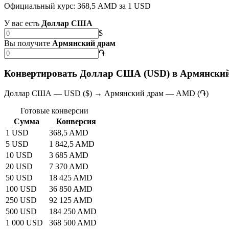
Официальный курс: 368,5 AMD за 1 USD
У вас есть
Доллар США
$
Вы получите
Армянский драм
֏
Конвертировать Доллар США (USD) в Армянски
Доллар США — USD ($) → Армянский драм — AMD (֏)
Готовые конверсии
Сумма
Конверсия
1 USD
368,5 AMD
5 USD
1 842,5 AMD
10 USD
3 685 AMD
20 USD
7 370 AMD
50 USD
18 425 AMD
100 USD
36 850 AMD
250 USD
92 125 AMD
500 USD
184 250 AMD
1 000 USD
368 500 AMD