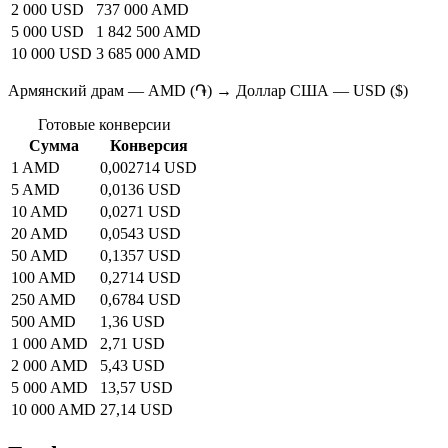
2 000 USD
737 000 AMD
5 000 USD
1 842 500 AMD
10 000 USD
3 685 000 AMD
Армянский драм — AMD (֏) → Доллар США — USD ($)
Готовые конверсии
Сумма
Конверсия
1 AMD
0,002714 USD
5 AMD
0,0136 USD
10 AMD
0,0271 USD
20 AMD
0,0543 USD
50 AMD
0,1357 USD
100 AMD
0,2714 USD
250 AMD
0,6784 USD
500 AMD
1,36 USD
1 000 AMD
2,71 USD
2 000 AMD
5,43 USD
5 000 AMD
13,57 USD
10 000 AMD
27,14 USD