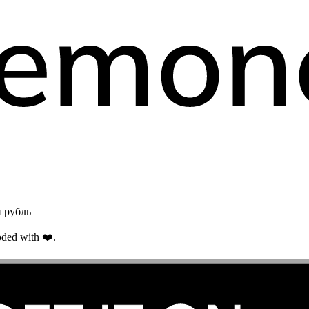
 рубль
ded with ❤️.