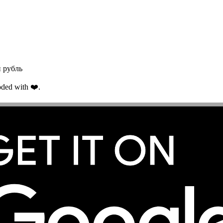
 рубль
ded with ❤️.