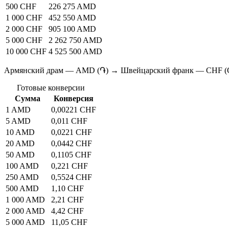
500 CHF
226 275 AMD
1 000 CHF
452 550 AMD
2 000 CHF
905 100 AMD
5 000 CHF
2 262 750 AMD
10 000 CHF
4 525 500 AMD
Армянский драм — AMD (֏) → Швейцарский франк — CHF (
Готовые конверсии
Сумма
Конверсия
1 AMD
0,00221 CHF
5 AMD
0,011 CHF
10 AMD
0,0221 CHF
20 AMD
0,0442 CHF
50 AMD
0,1105 CHF
100 AMD
0,221 CHF
250 AMD
0,5524 CHF
500 AMD
1,10 CHF
1 000 AMD
2,21 CHF
2 000 AMD
4,42 CHF
5 000 AMD
11,05 CHF