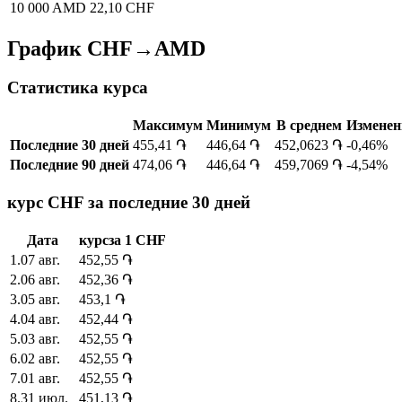
10 000 AMD
22,10 CHF
График CHF→AMD
Статистика курса
Максимум
Минимум
В среднем
Изменен
Последние 30 дней
455,41 ֏
446,64 ֏
452,0623 ֏
-0,46%
Последние 90 дней
474,06 ֏
446,64 ֏
459,7069 ֏
-4,54%
курс CHF за последние 30 дней
Дата
курс
за
1
CHF
1
.
07 авг.
452,55
֏
2
.
06 авг.
452,36
֏
3
.
05 авг.
453,1
֏
4
.
04 авг.
452,44
֏
5
.
03 авг.
452,55
֏
6
.
02 авг.
452,55
֏
7
.
01 авг.
452,55
֏
8
.
31 июл.
451,13
֏