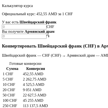
Калькулятор курса
Официальный курс: 452,55 AMD за 1 CHF
У вас есть
Швейцарский франк
CHF
Вы получите
Армянский драм
֏
Конвертировать Швейцарский франк (CHF) в Ар
Швейцарский франк — CHF (CHF) → Армянский драм — AMD
Готовые конверсии
Сумма
Конверсия
1 CHF
452,55 AMD
5 CHF
2 262,75 AMD
10 CHF
4 525,5 AMD
20 CHF
9 051 AMD
50 CHF
22 627,5 AMD
100 CHF
45 255 AMD
250 CHF
113 137,5 AMD