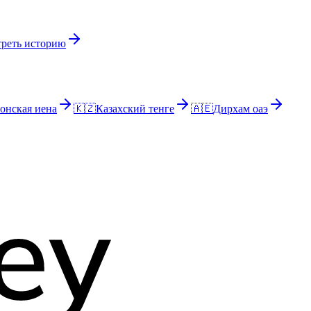
реть историю
онская иена
🇰🇿
Казахский тенге
🇦🇪
Дирхам оаэ