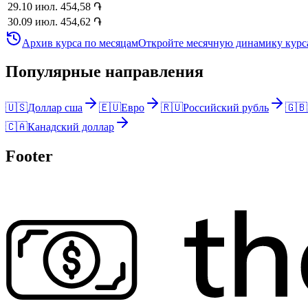
29
.
10 июл.
454,58
֏
30
.
09 июл.
454,62
֏
Архив курса по месяцам
Откройте месячную динамику курса
Популярные направления
🇺🇸
Доллар сша
🇪🇺
Евро
🇷🇺
Российский рубль
🇬🇧
🇨🇦
Канадский доллар
Footer