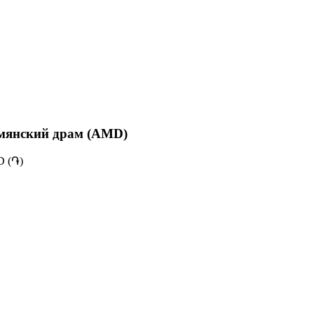
мянский драм (AMD)
 (֏)