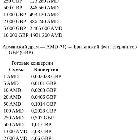
250 GBP
123 280 AMD
500 GBP
246 560 AMD
1 000 GBP
493 120 AMD
2 000 GBP
986 240 AMD
5 000 GBP
2 465 600 AMD
10 000 GBP
4 931 200 AMD
Армянский драм — AMD (֏) → Британский фунт стерлингов
— GBP (GBP)
Готовые конверсии
Сумма
Конверсия
1 AMD
0,002028 GBP
5 AMD
0,0101 GBP
10 AMD
0,0203 GBP
20 AMD
0,0406 GBP
50 AMD
0,1014 GBP
100 AMD
0,2028 GBP
250 AMD
0,507 GBP
500 AMD
1,01 GBP
1 000 AMD
2,03 GBP
2 000 AMD
4,06 GBP