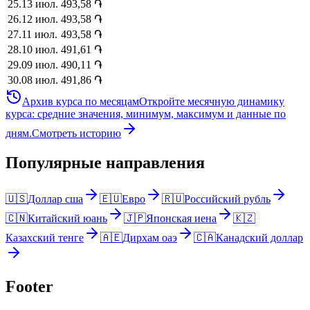
25
.
13 июл.
493,58
֏
26
.
12 июл.
493,58
֏
27
.
11 июл.
493,58
֏
28
.
10 июл.
491,61
֏
29
.
09 июл.
490,11
֏
30
.
08 июл.
491,86
֏
Архив курса по месяцам
Откройте месячную динамику
курса: средние значения, минимум, максимум и данные по
дням.
Смотреть историю
Популярные направления
🇺🇸
Доллар сша
🇪🇺
Евро
🇷🇺
Российский рубль
🇨🇳
Китайский юань
🇯🇵
Японская иена
🇰🇿
Казахский тенге
🇦🇪
Дирхам оаэ
🇨🇦
Канадский доллар
Footer