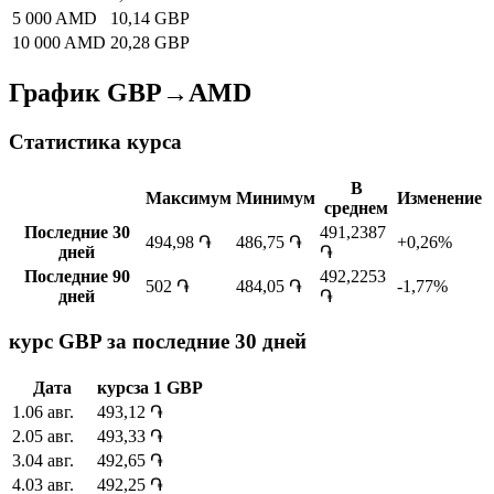
5 000 AMD
10,14 GBP
10 000 AMD
20,28 GBP
График GBP→AMD
Статистика курса
В
Максимум
Минимум
Изменение
среднем
Последние 30
491,2387
494,98 ֏
486,75 ֏
+0,26%
дней
֏
Последние 90
492,2253
502 ֏
484,05 ֏
-1,77%
дней
֏
курс GBP за последние 30 дней
Дата
курс
за
1
GBP
1
.
06 авг.
493,12
֏
2
.
05 авг.
493,33
֏
3
.
04 авг.
492,65
֏
4
.
03 авг.
492,25
֏