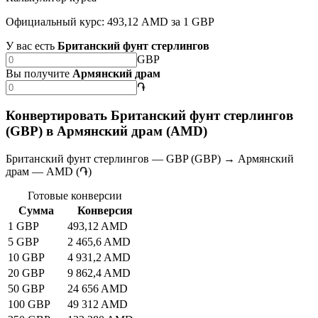
Официальный курс: 493,12 AMD за 1 GBP
У вас есть
Британский фунт стерлингов
GBP
Вы получите
Армянский драм
֏
Конвертировать Британский фунт стерлингов
(GBP) в Армянский драм (AMD)
Британский фунт стерлингов — GBP (GBP) → Армянский
драм — AMD (֏)
Готовые конверсии
Сумма
Конверсия
1 GBP
493,12 AMD
5 GBP
2 465,6 AMD
10 GBP
4 931,2 AMD
20 GBP
9 862,4 AMD
50 GBP
24 656 AMD
100 GBP
49 312 AMD