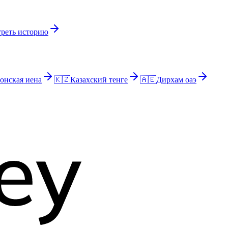
реть историю
онская иена
🇰🇿
Казахский тенге
🇦🇪
Дирхам оаэ