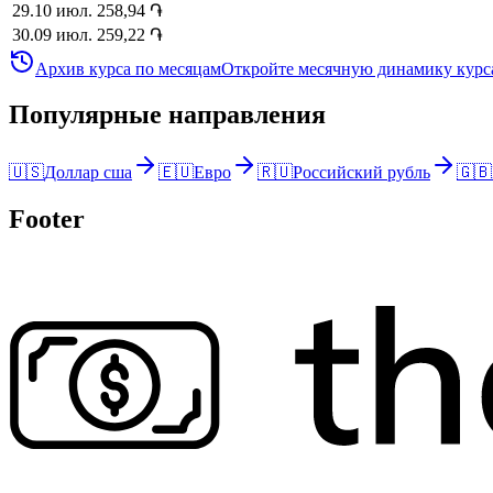
29
.
10 июл.
258,94
֏
30
.
09 июл.
259,22
֏
Архив курса по месяцам
Откройте месячную динамику курса
Популярные направления
🇺🇸
Доллар сша
🇪🇺
Евро
🇷🇺
Российский рубль
🇬🇧
Footer