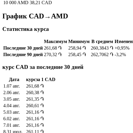
10 000 AMD
38,21 CAD
График CAD→AMD
Статистика курса
Максимум
Минимум
В среднем
Изменен
Последние 30 дней
261,68 ֏
258,94 ֏
260,3843 ֏
+0,95%
Последние 90 дней
270,32 ֏
258,45 ֏
262,7062 ֏
-3,2%
курс CAD за последние 30 дней
Дата
курс
за
1
CAD
1
.
07 авг.
261,68
֏
2
.
06 авг.
260,38
֏
3
.
05 авг.
261,35
֏
4
.
04 авг.
260,61
֏
5
.
03 авг.
261,16
֏
6
.
02 авг.
261,16
֏
7
.
01 авг.
261,16
֏
8
.
31 июл.
261,11
֏