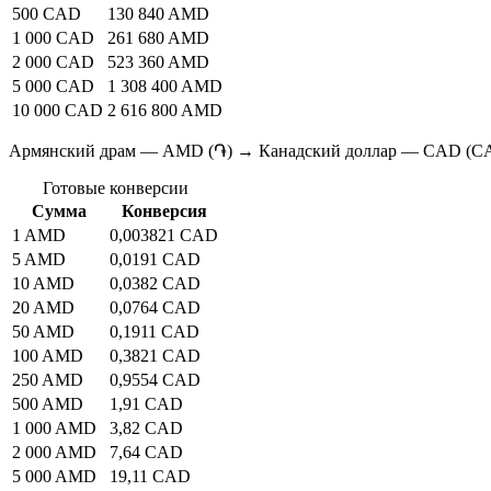
500 CAD
130 840 AMD
1 000 CAD
261 680 AMD
2 000 CAD
523 360 AMD
5 000 CAD
1 308 400 AMD
10 000 CAD
2 616 800 AMD
Армянский драм — AMD (֏) → Канадский доллар — CAD (C
Готовые конверсии
Сумма
Конверсия
1 AMD
0,003821 CAD
5 AMD
0,0191 CAD
10 AMD
0,0382 CAD
20 AMD
0,0764 CAD
50 AMD
0,1911 CAD
100 AMD
0,3821 CAD
250 AMD
0,9554 CAD
500 AMD
1,91 CAD
1 000 AMD
3,82 CAD
2 000 AMD
7,64 CAD
5 000 AMD
19,11 CAD