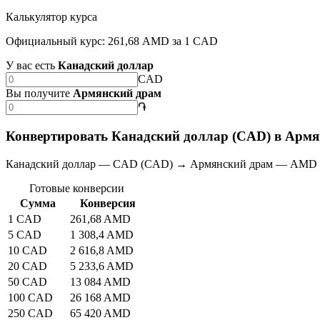
Калькулятор курса
Официальный курс: 261,68 AMD за 1 CAD
У вас есть
Канадский доллар
CAD
Вы получите
Армянский драм
֏
Конвертировать Канадский доллар (CAD) в Арм
Канадский доллар — CAD (CAD) → Армянский драм — AMD 
Готовые конверсии
Сумма
Конверсия
1 CAD
261,68 AMD
5 CAD
1 308,4 AMD
10 CAD
2 616,8 AMD
20 CAD
5 233,6 AMD
50 CAD
13 084 AMD
100 CAD
26 168 AMD
250 CAD
65 420 AMD