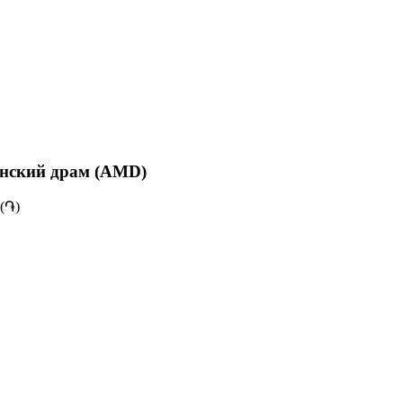
янский драм (AMD)
(֏)