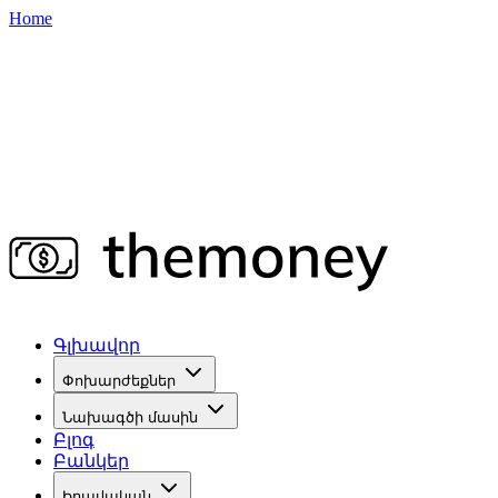
Home
Գլխավոր
Փոխարժեքներ
Նախագծի մասին
Բլոգ
Բանկեր
Իրավական