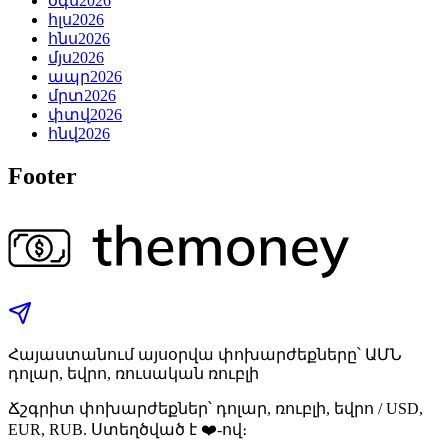
օգս
2026
հլս
2026
հնս
2026
մյս
2026
ապր
2026
մրտ
2026
փտվ
2026
հնվ
2026
Footer
Հայաստանում այսօրվա փոխարժեքները՝ ԱՄՆ
դոլար, եվրո, ռուսական ռուբլի
Ճշգրիտ փոխարժեքներ՝ դոլար, ռուբլի, եվրո / USD,
EUR, RUB. Ստեղծված է ❤️-ով։