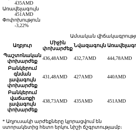
435
AMD
Առավելագույն
451
AMD
Փոփոխություն
-3,22%
Ամսական վիճակագրությ
Միջին
Աղբյուր
Նվազագույն
Առավելագո
փոխարժեք
Պաշտոնական
436,48
AMD
432,7
AMD
444,78
AMD
փոխարժեք
Բանկերում
գնման
431,48
AMD
427
AMD
440
AMD
լավագույն
փոխարժեք
Բանկերում
վաճառքի
438,73
AMD
435
AMD
451
AMD
լավագույն
փոխարժեք
*
Աղյուսակի արժեքները կլորացվում են
ստորակետից հետո երկու նիշի ճշգրտությամբ։