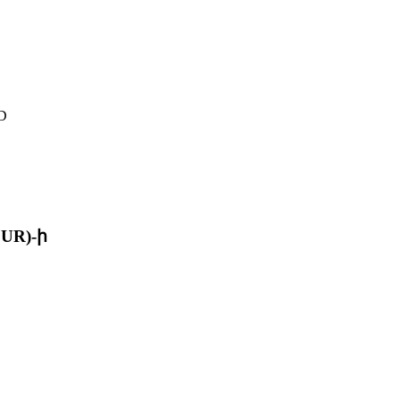
D
UR)-ի