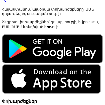
Հայաստանում այսօրվա փոխարժեքները՝ ԱՄՆ
դոլար, եվրո, ռուսական ռուբլի
Ճշգրիտ փոխարժեքներ՝ դոլար, ռուբլի, եվրո / USD,
EUR, RUB. Ստեղծված է ❤️-ով։
Փոխարժեքներ