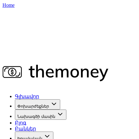
Home
Գլխավոր
Փոխարժեքներ
Նախագծի մասին
Բլոգ
Բանկեր
Իրավական