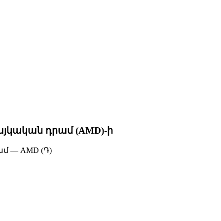
այկական դրամ (AMD)-ի
մ — AMD (֏)