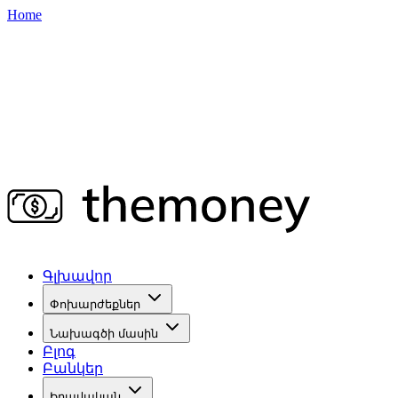
Home
Գլխավոր
Փոխարժեքներ
Նախագծի մասին
Բլոգ
Բանկեր
Իրավական