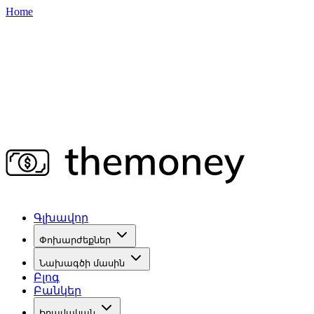
Home
Գլխավոր
Փոխարժեքներ
Նախագծի մասին
Բլոգ
Բանկեր
Իրավական