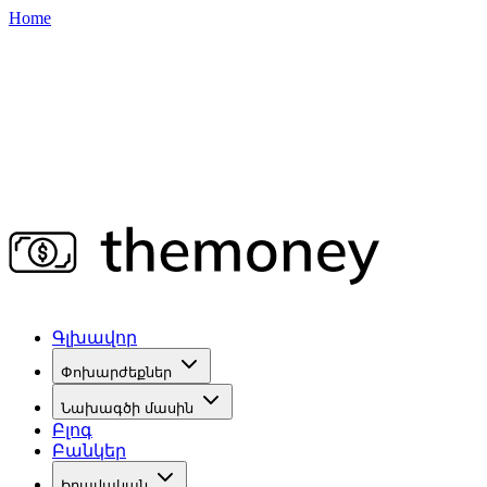
Home
Գլխավոր
Փոխարժեքներ
Նախագծի մասին
Բլոգ
Բանկեր
Իրավական