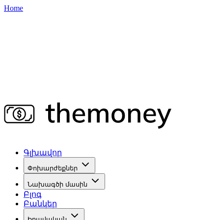
Home
Գլխավոր
Փոխարժեքներ
Նախագծի մասին
Բլոգ
Բանկեր
Իրավական