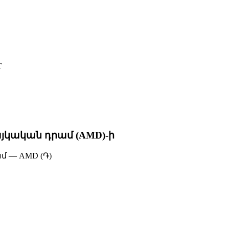
T
յկական դրամ (AMD)-ի
 — AMD (֏)