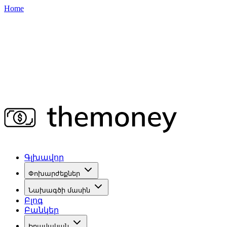
Home
Գլխավոր
Փոխարժեքներ
Նախագծի մասին
Բլոգ
Բանկեր
Իրավական