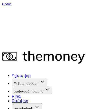
Home
Գլխավոր
Փոխարժեքներ
Նախագծի մասին
Բլոգ
Բանկեր
Իրավական