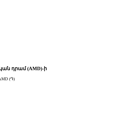
կան դրամ (AMD)-ի
MD (֏)