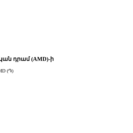
կան դրամ (AMD)-ի
D (֏)