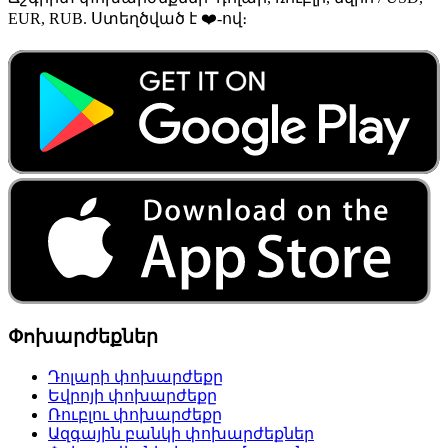
EUR, RUB. Ստեղծված է ❤️-ով։
Փոխարժեքներ
Դոլարի փոխարժեքը
Եվրոյի փոխարժեքը
Ռուբլու փոխարժեքը
Ազգային բանկի փոխարժեքներ