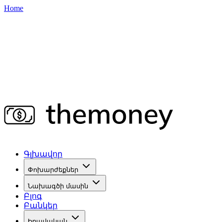
Home
Գլխավոր
Փոխարժեքներ
Նախագծի մասին
Բլոգ
Բանկեր
Իրավական