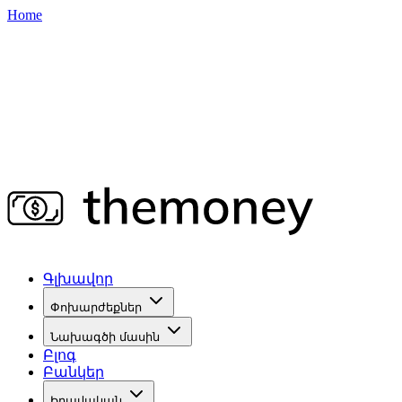
Home
Գլխավոր
Փոխարժեքներ
Նախագծի մասին
Բլոգ
Բանկեր
Իրավական