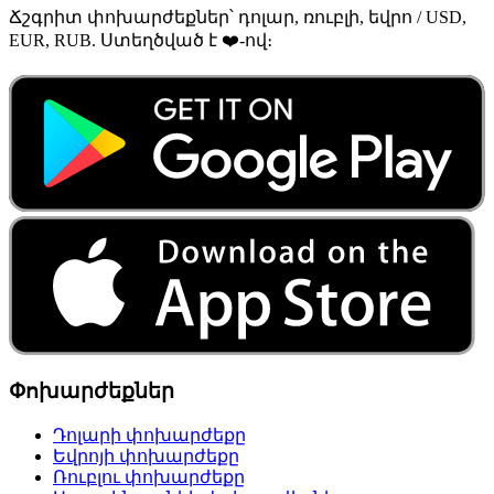
Ճշգրիտ փոխարժեքներ՝ դոլար, ռուբլի, եվրո / USD,
EUR, RUB. Ստեղծված է ❤️-ով։
Փոխարժեքներ
Դոլարի փոխարժեքը
Եվրոյի փոխարժեքը
Ռուբլու փոխարժեքը