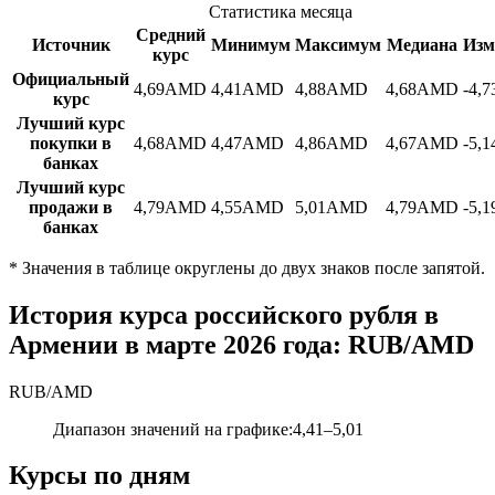
Статистика месяца
Средний
Источник
Минимум
Максимум
Медиана
Изм
курс
Официальный
4,69
AMD
4,41
AMD
4,88
AMD
4,68
AMD
-4,
курс
Лучший курс
покупки в
4,68
AMD
4,47
AMD
4,86
AMD
4,67
AMD
-5,
банках
Лучший курс
продажи в
4,79
AMD
4,55
AMD
5,01
AMD
4,79
AMD
-5,
банках
*
Значения в таблице округлены до двух знаков после запятой.
История курса российского рубля в
Армении в марте 2026 года: RUB/AMD
RUB
/
AMD
Диапазон значений на графике
:
4,41
–
5,01
Курсы по дням