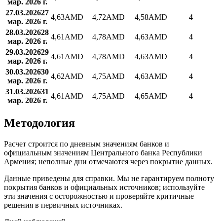
мар. 2026 г.
27.03.2026
27
4,63
AMD
4,72
AMD
4,58
AMD
4
мар. 2026 г.
28.03.2026
28
4,61
AMD
4,78
AMD
4,63
AMD
4
мар. 2026 г.
29.03.2026
29
4,61
AMD
4,78
AMD
4,63
AMD
4
мар. 2026 г.
30.03.2026
30
4,62
AMD
4,75
AMD
4,63
AMD
4
мар. 2026 г.
31.03.2026
31
4,61
AMD
4,75
AMD
4,65
AMD
4
мар. 2026 г.
Методология
Расчет строится по дневным значениям банков и
официальным значениям Центрального банка Республики
Армения; неполные дни отмечаются через покрытие данных.
Данные приведены для справки. Мы не гарантируем полноту
покрытия банков и официальных источников; используйте
эти значения с осторожностью и проверяйте критичные
решения в первичных источниках.