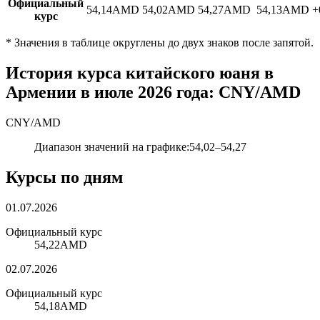
Официальный
54,14
AMD
54,02
AMD
54,27
AMD
54,13
AMD
+
курс
*
Значения в таблице округлены до двух знаков после запятой.
История курса китайского юаня в
Армении в июле 2026 года: CNY/AMD
CNY
/
AMD
Диапазон значений на графике
:
54,02
–
54,27
Курсы по дням
01.07.2026
Официальный курс
54,22
AMD
02.07.2026
Официальный курс
54,18
AMD