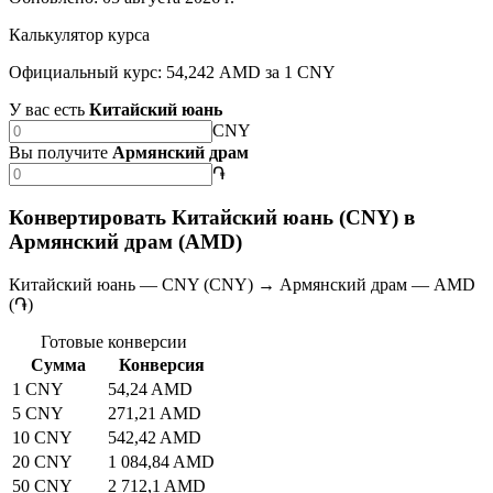
Калькулятор курса
Официальный курс: 54,242 AMD за 1 CNY
У вас есть
Китайский юань
CNY
Вы получите
Армянский драм
֏
Конвертировать Китайский юань (CNY) в
Армянский драм (AMD)
Китайский юань — CNY (CNY) → Армянский драм — AMD
(֏)
Готовые конверсии
Сумма
Конверсия
1 CNY
54,24 AMD
5 CNY
271,21 AMD
10 CNY
542,42 AMD
20 CNY
1 084,84 AMD
50 CNY
2 712,1 AMD