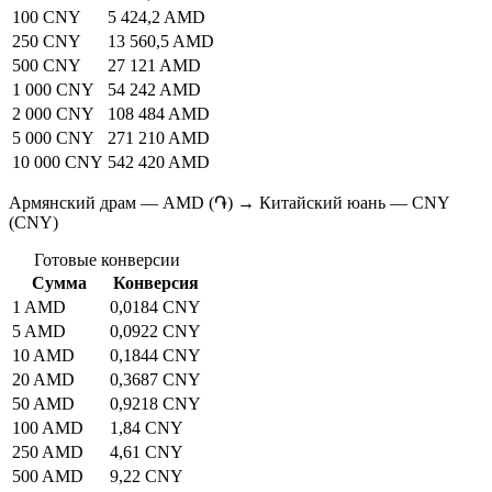
100 CNY
5 424,2 AMD
250 CNY
13 560,5 AMD
500 CNY
27 121 AMD
1 000 CNY
54 242 AMD
2 000 CNY
108 484 AMD
5 000 CNY
271 210 AMD
10 000 CNY
542 420 AMD
Армянский драм — AMD (֏) → Китайский юань — CNY
(CNY)
Готовые конверсии
Сумма
Конверсия
1 AMD
0,0184 CNY
5 AMD
0,0922 CNY
10 AMD
0,1844 CNY
20 AMD
0,3687 CNY
50 AMD
0,9218 CNY
100 AMD
1,84 CNY
250 AMD
4,61 CNY
500 AMD
9,22 CNY