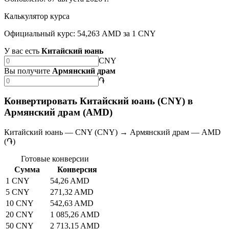
Калькулятор курса
Официальный курс: 54,263 AMD за 1 CNY
У вас есть
Китайский юань
CNY
Вы получите
Армянский драм
֏
Конвертировать Китайский юань (CNY) в
Армянский драм (AMD)
Китайский юань — CNY (CNY) → Армянский драм — AMD
(֏)
Готовые конверсии
Сумма
Конверсия
1 CNY
54,26 AMD
5 CNY
271,32 AMD
10 CNY
542,63 AMD
20 CNY
1 085,26 AMD
50 CNY
2 713,15 AMD