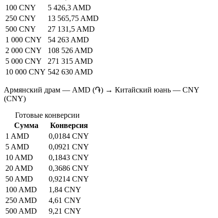
100 CNY
5 426,3 AMD
250 CNY
13 565,75 AMD
500 CNY
27 131,5 AMD
1 000 CNY
54 263 AMD
2 000 CNY
108 526 AMD
5 000 CNY
271 315 AMD
10 000 CNY
542 630 AMD
Армянский драм — AMD (֏) → Китайский юань — CNY
(CNY)
Готовые конверсии
Сумма
Конверсия
1 AMD
0,0184 CNY
5 AMD
0,0921 CNY
10 AMD
0,1843 CNY
20 AMD
0,3686 CNY
50 AMD
0,9214 CNY
100 AMD
1,84 CNY
250 AMD
4,61 CNY
500 AMD
9,21 CNY