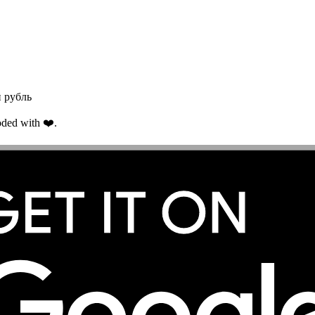
 рубль
ded with ❤️.