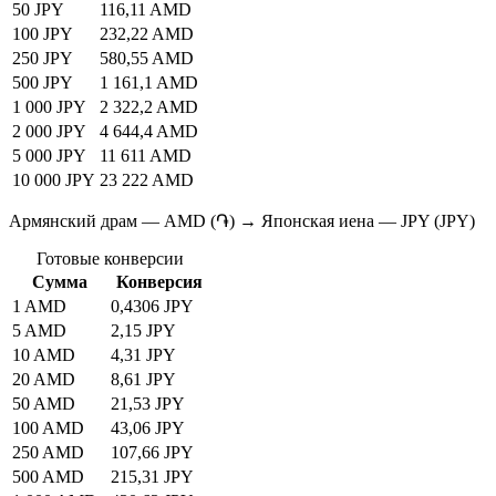
50 JPY
116,11 AMD
100 JPY
232,22 AMD
250 JPY
580,55 AMD
500 JPY
1 161,1 AMD
1 000 JPY
2 322,2 AMD
2 000 JPY
4 644,4 AMD
5 000 JPY
11 611 AMD
10 000 JPY
23 222 AMD
Армянский драм — AMD (֏) → Японская иена — JPY (JPY)
Готовые конверсии
Сумма
Конверсия
1 AMD
0,4306 JPY
5 AMD
2,15 JPY
10 AMD
4,31 JPY
20 AMD
8,61 JPY
50 AMD
21,53 JPY
100 AMD
43,06 JPY
250 AMD
107,66 JPY
500 AMD
215,31 JPY