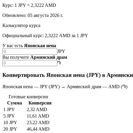
Курс: 1 JPY = 2,3222 AMD
Обновлено
:
05 августа 2026 г.
Калькулятор курса
Официальный курс: 2,3222 AMD за 1 JPY
У вас есть
Японская иена
JPY
Вы получите
Армянский драм
֏
Конвертировать Японская иена (JPY) в Армянск
Японская иена — JPY (JPY) → Армянский драм — AMD (֏)
Готовые конверсии
Сумма
Конверсия
1 JPY
2,32 AMD
5 JPY
11,61 AMD
10 JPY
23,22 AMD
20 JPY
46,44 AMD