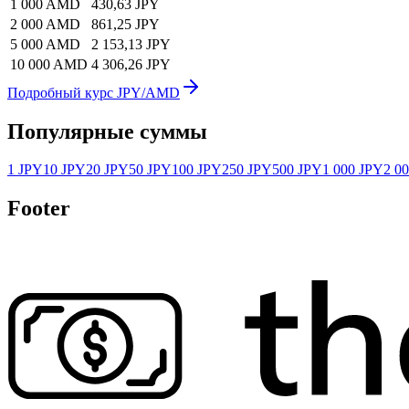
1 000 AMD
430,63 JPY
2 000 AMD
861,25 JPY
5 000 AMD
2 153,13 JPY
10 000 AMD
4 306,26 JPY
Подробный курс JPY/AMD
Популярные суммы
1 JPY
10 JPY
20 JPY
50 JPY
100 JPY
250 JPY
500 JPY
1 000 JPY
2 0
Footer