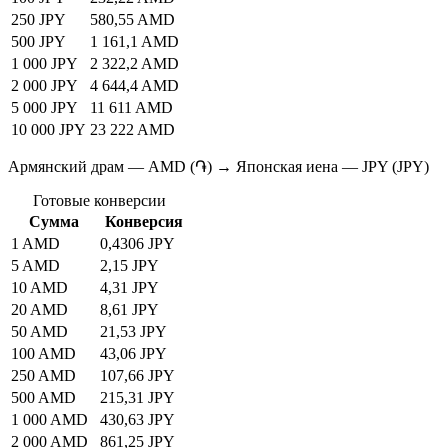
250 JPY
580,55 AMD
500 JPY
1 161,1 AMD
1 000 JPY
2 322,2 AMD
2 000 JPY
4 644,4 AMD
5 000 JPY
11 611 AMD
10 000 JPY
23 222 AMD
Армянский драм — AMD (֏) → Японская иена — JPY (JPY)
Готовые конверсии
Сумма
Конверсия
1 AMD
0,4306 JPY
5 AMD
2,15 JPY
10 AMD
4,31 JPY
20 AMD
8,61 JPY
50 AMD
21,53 JPY
100 AMD
43,06 JPY
250 AMD
107,66 JPY
500 AMD
215,31 JPY
1 000 AMD
430,63 JPY
2 000 AMD
861,25 JPY