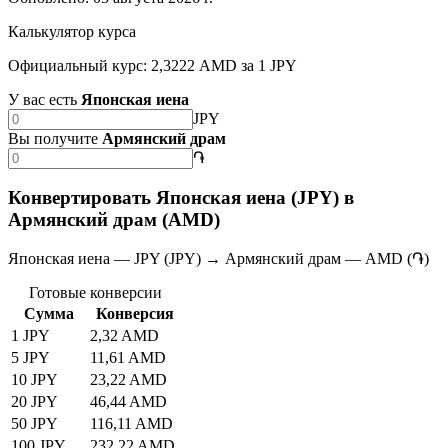
Калькулятор курса
Официальный курс: 2,3222 AMD за 1 JPY
У вас есть
Японская иена
JPY
Вы получите
Армянский драм
֏
Конвертировать Японская иена (JPY) в
Армянский драм (AMD)
Японская иена — JPY (JPY) → Армянский драм — AMD (֏)
Готовые конверсии
Сумма
Конверсия
1 JPY
2,32 AMD
5 JPY
11,61 AMD
10 JPY
23,22 AMD
20 JPY
46,44 AMD
50 JPY
116,11 AMD
100 JPY
232,22 AMD