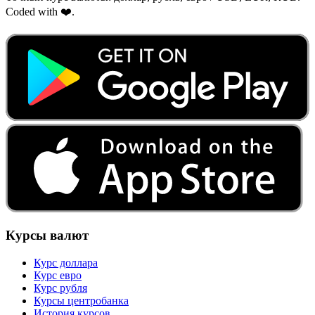
Coded with ❤️.
Курсы валют
Курс доллара
Курс евро
Курс рубля
Курсы центробанка
История курсов