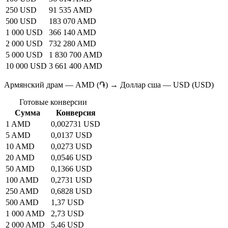
250 USD
91 535 AMD
500 USD
183 070 AMD
1 000 USD
366 140 AMD
2 000 USD
732 280 AMD
5 000 USD
1 830 700 AMD
10 000 USD
3 661 400 AMD
Армянский драм — AMD (֏) → Доллар сша — USD (USD)
Готовые конверсии
Сумма
Конверсия
1 AMD
0,002731 USD
5 AMD
0,0137 USD
10 AMD
0,0273 USD
20 AMD
0,0546 USD
50 AMD
0,1366 USD
100 AMD
0,2731 USD
250 AMD
0,6828 USD
500 AMD
1,37 USD
1 000 AMD
2,73 USD
2 000 AMD
5,46 USD