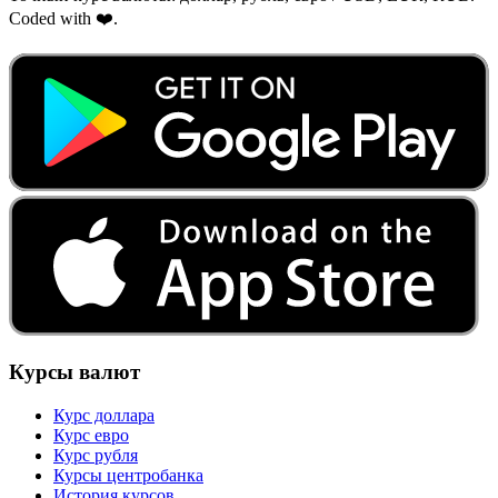
Coded with ❤️.
Курсы валют
Курс доллара
Курс евро
Курс рубля
Курсы центробанка
История курсов