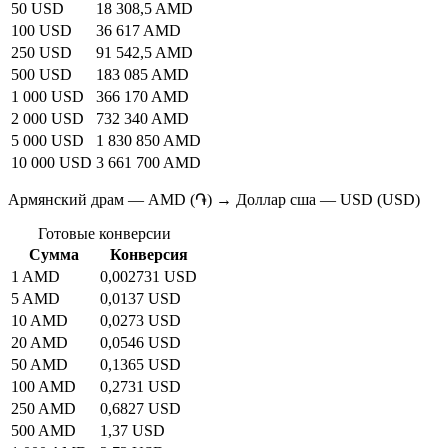
50 USD
18 308,5 AMD
100 USD
36 617 AMD
250 USD
91 542,5 AMD
500 USD
183 085 AMD
1 000 USD
366 170 AMD
2 000 USD
732 340 AMD
5 000 USD
1 830 850 AMD
10 000 USD
3 661 700 AMD
Армянский драм — AMD (֏) → Доллар сша — USD (USD)
Готовые конверсии
Сумма
Конверсия
1 AMD
0,002731 USD
5 AMD
0,0137 USD
10 AMD
0,0273 USD
20 AMD
0,0546 USD
50 AMD
0,1365 USD
100 AMD
0,2731 USD
250 AMD
0,6827 USD
500 AMD
1,37 USD