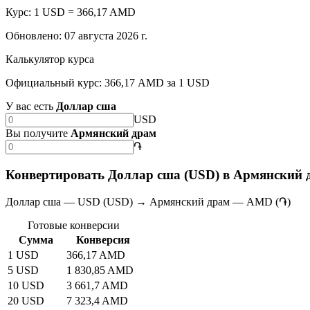
Курс: 1 USD = 366,17 AMD
Обновлено
:
07 августа 2026 г.
Калькулятор курса
Официальный курс: 366,17 AMD за 1 USD
У вас есть
Доллар сша
USD
Вы получите
Армянский драм
֏
Конвертировать Доллар сша (USD) в Армянский
Доллар сша — USD (USD) → Армянский драм — AMD (֏)
Готовые конверсии
Сумма
Конверсия
1 USD
366,17 AMD
5 USD
1 830,85 AMD
10 USD
3 661,7 AMD
20 USD
7 323,4 AMD