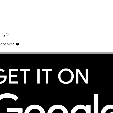
 рубль
ded with ❤️.