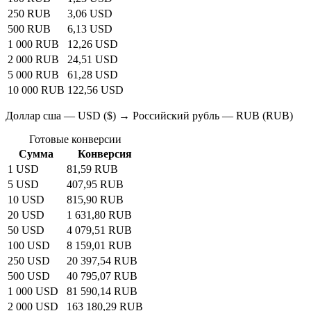
250 RUB
3,06 USD
500 RUB
6,13 USD
1 000 RUB
12,26 USD
2 000 RUB
24,51 USD
5 000 RUB
61,28 USD
10 000 RUB
122,56 USD
Доллар сша — USD ($) → Российский рубль — RUB (RUB)
Готовые конверсии
Сумма
Конверсия
1 USD
81,59 RUB
5 USD
407,95 RUB
10 USD
815,90 RUB
20 USD
1 631,80 RUB
50 USD
4 079,51 RUB
100 USD
8 159,01 RUB
250 USD
20 397,54 RUB
500 USD
40 795,07 RUB
1 000 USD
81 590,14 RUB
2 000 USD
163 180,29 RUB