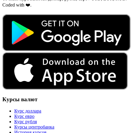
Coded with ❤️.
Курсы валют
Курс доллара
Курс евро
Курс рубля
Курсы центробанка
История курсов