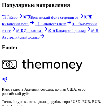
Популярные направления
🇪🇺
Евро
🇬🇧
Британский фунт стерлингов
🇨🇳
Китайский юань
🇯🇵
Японская иена
🇰🇿
Казахский
тенге
🇦🇪
Дирхам оаэ
🇨🇦
Канадский доллар
🇦🇺
Австралийский доллар
Footer
Курс валют в Армении сегодня: доллар США, евро,
российский рубль
Точный курс валюты: доллар, рубль, евро / USD, EUR, RUB.