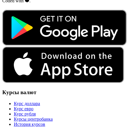
Coded with ❤️.
Курсы валют
Курс доллара
Курс евро
Курс рубля
Курсы центробанка
История курсов