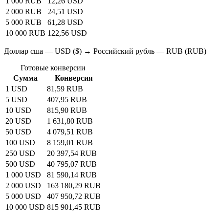
1 000 RUB
12,26 USD
2 000 RUB
24,51 USD
5 000 RUB
61,28 USD
10 000 RUB
122,56 USD
Доллар сша — USD ($) → Российский рубль — RUB (RUB)
Готовые конверсии
Сумма
Конверсия
1 USD
81,59 RUB
5 USD
407,95 RUB
10 USD
815,90 RUB
20 USD
1 631,80 RUB
50 USD
4 079,51 RUB
100 USD
8 159,01 RUB
250 USD
20 397,54 RUB
500 USD
40 795,07 RUB
1 000 USD
81 590,14 RUB
2 000 USD
163 180,29 RUB
5 000 USD
407 950,72 RUB
10 000 USD
815 901,45 RUB