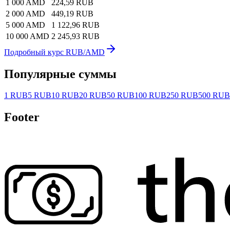
1 000 AMD
224,59 RUB
2 000 AMD
449,19 RUB
5 000 AMD
1 122,96 RUB
10 000 AMD
2 245,93 RUB
Подробный курс RUB/AMD
Популярные суммы
1 RUB
5 RUB
10 RUB
20 RUB
50 RUB
100 RUB
250 RUB
500 RUB
Footer