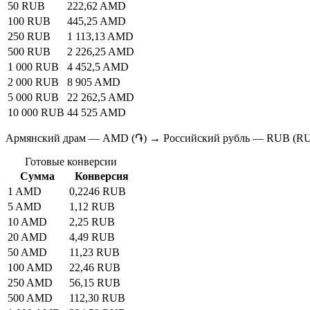
50 RUB
222,62 AMD
100 RUB
445,25 AMD
250 RUB
1 113,13 AMD
500 RUB
2 226,25 AMD
1 000 RUB
4 452,5 AMD
2 000 RUB
8 905 AMD
5 000 RUB
22 262,5 AMD
10 000 RUB
44 525 AMD
Армянский драм — AMD (֏) → Российский рубль — RUB (R
Готовые конверсии
Сумма
Конверсия
1 AMD
0,2246 RUB
5 AMD
1,12 RUB
10 AMD
2,25 RUB
20 AMD
4,49 RUB
50 AMD
11,23 RUB
100 AMD
22,46 RUB
250 AMD
56,15 RUB
500 AMD
112,30 RUB