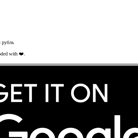
 рубль
ded with ❤️.