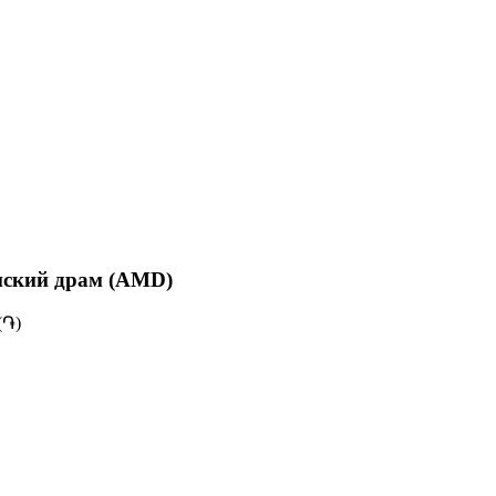
нский драм (AMD)
(֏)