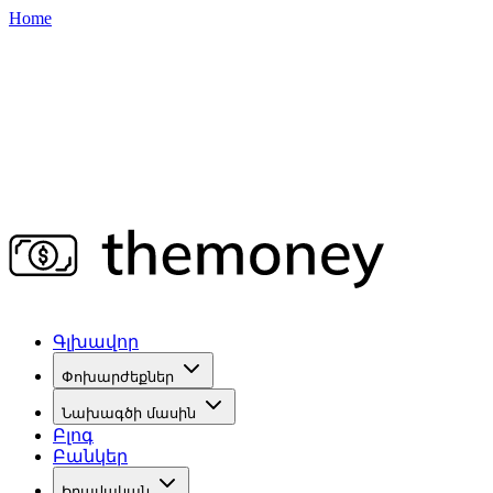
Home
Գլխավոր
Փոխարժեքներ
Նախագծի մասին
Բլոգ
Բանկեր
Իրավական