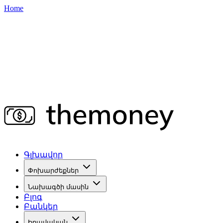
Home
Գլխավոր
Փոխարժեքներ
Նախագծի մասին
Բլոգ
Բանկեր
Իրավական