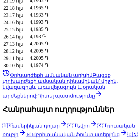
4,1965
֏
21
.
19 հլս
4,1965
֏
22
.
18 հլս
4,1933
֏
23
.
17 հլս
4,1993
֏
24
.
16 հլս
4,1935
֏
25
.
15 հլս
4,193
֏
26
.
14 հլս
4,2005
֏
27
.
13 հլս
4,2005
֏
28
.
12 հլս
4,2005
֏
29
.
11 հլս
4,1974
֏
30
.
10 հլս
Փոխարժեքի ամսական արխիվ
Բացեք
փոխարժեքի ամսական դինամիկան՝ միջին,
նվազագույն, առավելագույն և օրական
արժեքներով։
Դիտել պատմությունը
Հանրահայտ ուղղություններ
🇺🇸
ամերիկյան դոլար
🇪🇺
եվրո
🇷🇺
ռուսական
ռուբլի
🇬🇧
բրիտանական ֆունտ ստերլինգ
🇨🇳