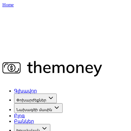
Home
Գլխավոր
Փոխարժեքներ
Նախագծի մասին
Բլոգ
Բանկեր
Իրավական