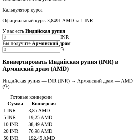
Калькулятор курса
Официальный курс: 3,8491 AMD за 1 INR
У вас есть
Индийская рупия
INR
Вы получите
Армянский драм
֏
Конвертировать Индийская рупия (INR) в
Армянский драм (AMD)
Индийская рупия — INR (INR) → Армянский драм — AMD
(֏)
Готовые конверсии
Сумма
Конверсия
1 INR
3,85 AMD
5 INR
19,25 AMD
10 INR
38,49 AMD
20 INR
76,98 AMD
50 INR
192,45 AMD