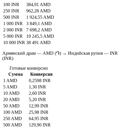
100 INR
384,91 AMD
250 INR
962,28 AMD
500 INR
1 924,55 AMD
1 000 INR
3 849,1 AMD
2 000 INR
7 698,2 AMD
5 000 INR
19 245,5 AMD
10 000 INR
38 491 AMD
Армянский драм — AMD (֏) → Индийская рупия — INR
(INR)
Готовые конверсии
Сумма
Конверсия
1 AMD
0,2598 INR
5 AMD
1,30 INR
10 AMD
2,60 INR
20 AMD
5,20 INR
50 AMD
12,99 INR
100 AMD
25,98 INR
250 AMD
64,95 INR
500 AMD
129,90 INR