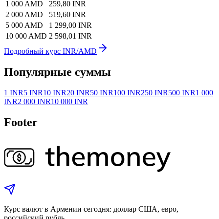
1 000 AMD
259,80 INR
2 000 AMD
519,60 INR
5 000 AMD
1 299,00 INR
10 000 AMD
2 598,01 INR
Подробный курс INR/AMD
Популярные суммы
1 INR
5 INR
10 INR
20 INR
50 INR
100 INR
250 INR
500 INR
1 000
INR
2 000 INR
10 000 INR
Footer
Курс валют в Армении сегодня: доллар США, евро,
российский рубль