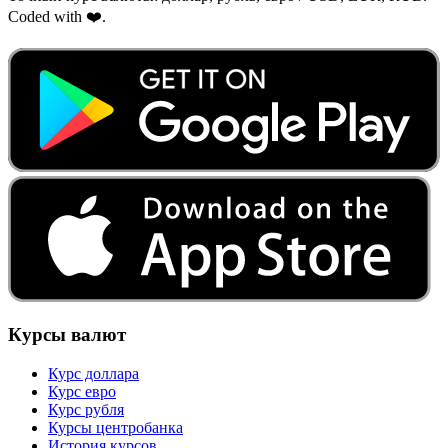
Coded with ❤️.
Курсы валют
Курс доллара
Курс евро
Курс рубля
Курсы центробанка
История курсов