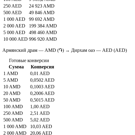
250 AED
24 923 AMD
500 AED
49 846 AMD
1 000 AED
99 692 AMD
2 000 AED
199 384 AMD
5 000 AED
498 460 AMD
10 000 AED
996 920 AMD
Армянский драм — AMD (֏) → Дирхам оаэ — AED (AED)
Готовые конверсии
Сумма
Конверсия
1 AMD
0,01 AED
5 AMD
0,0502 AED
10 AMD
0,1003 AED
20 AMD
0,2006 AED
50 AMD
0,5015 AED
100 AMD
1,00 AED
250 AMD
2,51 AED
500 AMD
5,02 AED
1 000 AMD
10,03 AED
2 000 AMD
20,06 AED