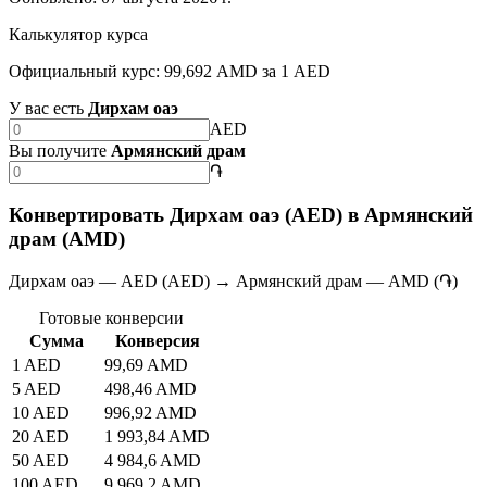
Калькулятор курса
Официальный курс: 99,692 AMD за 1 AED
У вас есть
Дирхам оаэ
AED
Вы получите
Армянский драм
֏
Конвертировать Дирхам оаэ (AED) в Армянский
драм (AMD)
Дирхам оаэ — AED (AED) → Армянский драм — AMD (֏)
Готовые конверсии
Сумма
Конверсия
1 AED
99,69 AMD
5 AED
498,46 AMD
10 AED
996,92 AMD
20 AED
1 993,84 AMD
50 AED
4 984,6 AMD
100 AED
9 969,2 AMD