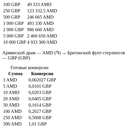
100 GBP
49 333 AMD
250 GBP
123 332,5 AMD
500 GBP
246 665 AMD
1 000 GBP
493 330 AMD
2 000 GBP
986 660 AMD
5 000 GBP
2 466 650 AMD
10 000 GBP
4 933 300 AMD
Армянский драм — AMD (֏) → Британский фунт стерлингов
— GBP (GBP)
Готовые конверсии
Сумма
Конверсия
1 AMD
0,002027 GBP
5 AMD
0,0101 GBP
10 AMD
0,0203 GBP
20 AMD
0,0405 GBP
50 AMD
0,1014 GBP
100 AMD
0,2027 GBP
250 AMD
0,5068 GBP
500 AMD
1,01 GBP