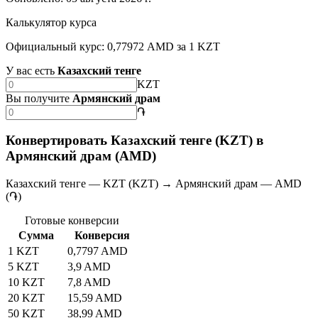
Калькулятор курса
Официальный курс: 0,77972 AMD за 1 KZT
У вас есть
Казахский тенге
KZT
Вы получите
Армянский драм
֏
Конвертировать Казахский тенге (KZT) в
Армянский драм (AMD)
Казахский тенге — KZT (KZT) → Армянский драм — AMD
(֏)
Готовые конверсии
Сумма
Конверсия
1 KZT
0,7797 AMD
5 KZT
3,9 AMD
10 KZT
7,8 AMD
20 KZT
15,59 AMD
50 KZT
38,99 AMD