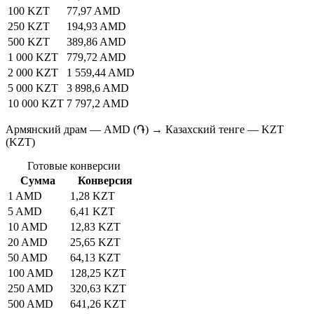
100 KZT
77,97 AMD
250 KZT
194,93 AMD
500 KZT
389,86 AMD
1 000 KZT
779,72 AMD
2 000 KZT
1 559,44 AMD
5 000 KZT
3 898,6 AMD
10 000 KZT
7 797,2 AMD
Армянский драм — AMD (֏) → Казахский тенге — KZT
(KZT)
Готовые конверсии
Сумма
Конверсия
1 AMD
1,28 KZT
5 AMD
6,41 KZT
10 AMD
12,83 KZT
20 AMD
25,65 KZT
50 AMD
64,13 KZT
100 AMD
128,25 KZT
250 AMD
320,63 KZT
500 AMD
641,26 KZT