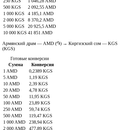
250 KGS
1 046,28 AMD
500 KGS
2 092,55 AMD
1 000 KGS
4 185,1 AMD
2 000 KGS
8 370,2 AMD
5 000 KGS
20 925,5 AMD
10 000 KGS
41 851 AMD
Армянский драм — AMD (֏) → Киргизский сом — KGS
(KGS)
Готовые конверсии
Сумма
Конверсия
1 AMD
0,2389 KGS
5 AMD
1,19 KGS
10 AMD
2,39 KGS
20 AMD
4,78 KGS
50 AMD
11,95 KGS
100 AMD
23,89 KGS
250 AMD
59,74 KGS
500 AMD
119,47 KGS
1 000 AMD
238,94 KGS
2 000 AMD
477,89 KGS