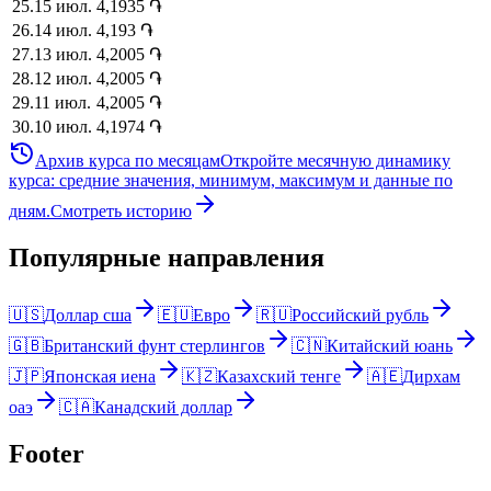
25
.
15 июл.
4,1935
֏
26
.
14 июл.
4,193
֏
27
.
13 июл.
4,2005
֏
28
.
12 июл.
4,2005
֏
29
.
11 июл.
4,2005
֏
30
.
10 июл.
4,1974
֏
Архив курса по месяцам
Откройте месячную динамику
курса: средние значения, минимум, максимум и данные по
дням.
Смотреть историю
Популярные направления
🇺🇸
Доллар сша
🇪🇺
Евро
🇷🇺
Российский рубль
🇬🇧
Британский фунт стерлингов
🇨🇳
Китайский юань
🇯🇵
Японская иена
🇰🇿
Казахский тенге
🇦🇪
Дирхам
оаэ
🇨🇦
Канадский доллар
Footer