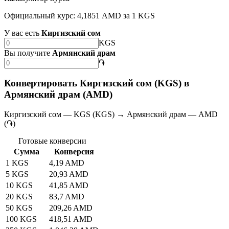
Официальный курс: 4,1851 AMD за 1 KGS
У вас есть
Киргизский сом
KGS
Вы получите
Армянский драм
֏
Конвертировать Киргизский сом (KGS) в
Армянский драм (AMD)
Киргизский сом — KGS (KGS) → Армянский драм — AMD
(֏)
Готовые конверсии
Сумма
Конверсия
1 KGS
4,19 AMD
5 KGS
20,93 AMD
10 KGS
41,85 AMD
20 KGS
83,7 AMD
50 KGS
209,26 AMD
100 KGS
418,51 AMD