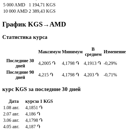
5 000 AMD
1 194,71 KGS
10 000 AMD
2 389,43 KGS
График KGS→AMD
Статистика курса
В
Максимум
Минимум
Изменение
среднем
Последние 30
4,2005 ֏
4,1798 ֏
4,1913 ֏
-0,29%
дней
Последние 90
4,215 ֏
4,1798 ֏
4,203 ֏
-0,71%
дней
курс KGS за последние 30 дней
Дата
курс
за
1
KGS
1
.
08 авг.
4,1851
֏
2
.
07 авг.
4,186
֏
3
.
06 авг.
4,1798
֏
4
.
05 авг.
4,187
֏