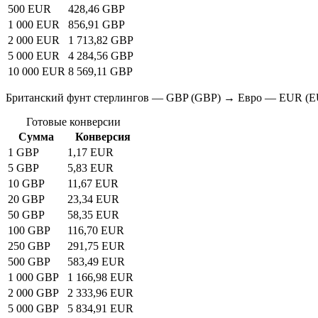
500 EUR
428,46 GBP
1 000 EUR
856,91 GBP
2 000 EUR
1 713,82 GBP
5 000 EUR
4 284,56 GBP
10 000 EUR
8 569,11 GBP
Британский фунт стерлингов — GBP (GBP) → Евро — EUR (
Готовые конверсии
Сумма
Конверсия
1 GBP
1,17 EUR
5 GBP
5,83 EUR
10 GBP
11,67 EUR
20 GBP
23,34 EUR
50 GBP
58,35 EUR
100 GBP
116,70 EUR
250 GBP
291,75 EUR
500 GBP
583,49 EUR
1 000 GBP
1 166,98 EUR
2 000 GBP
2 333,96 EUR
5 000 GBP
5 834,91 EUR