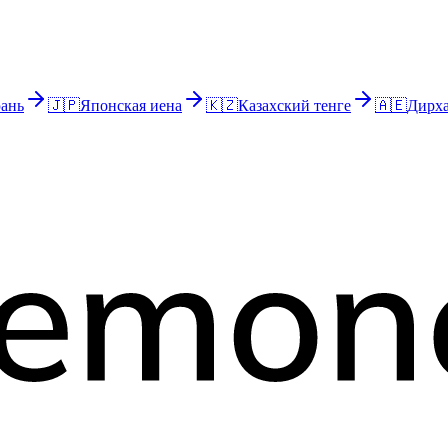
ань
🇯🇵
Японская иена
🇰🇿
Казахский тенге
🇦🇪
Дирха