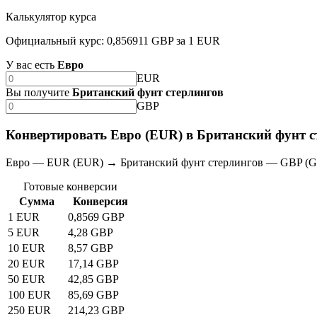
Калькулятор курса
Официальный курс: 0,856911 GBP за 1 EUR
У вас есть
Евро
EUR
Вы получите
Британский фунт стерлингов
GBP
Конвертировать Евро (EUR) в Британский фунт с
Евро — EUR (EUR) → Британский фунт стерлингов — GBP (
Готовые конверсии
Сумма
Конверсия
1 EUR
0,8569 GBP
5 EUR
4,28 GBP
10 EUR
8,57 GBP
20 EUR
17,14 GBP
50 EUR
42,85 GBP
100 EUR
85,69 GBP
250 EUR
214,23 GBP