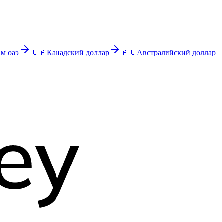
м оаэ
🇨🇦
Канадский доллар
🇦🇺
Австралийский доллар