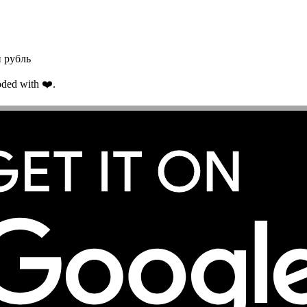
 рубль
ded with ❤️.