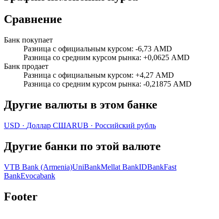
Сравнение
Банк покупает
Разница с официальным курсом
:
-6,73 AMD
Разница со средним курсом рынка
:
+0,0625 AMD
Банк продает
Разница с официальным курсом
:
+4,27 AMD
Разница со средним курсом рынка
:
-0,21875 AMD
Другие валюты в этом банке
USD
·
Доллар США
RUB
·
Российский рубль
Другие банки по этой валюте
VTB Bank (Armenia)
UniBank
Mellat Bank
IDBank
Fast
Bank
Evocabank
Footer