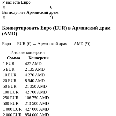
У вас есть
Евро
€
Вы получите
Армянский драм
֏
Конвертировать Евро (EUR) в Армянский драм
(AMD)
Евро — EUR (€) → Армянский драм — AMD (֏)
Готовые конверсии
Сумма
Конверсия
1 EUR
427 AMD
5 EUR
2 135 AMD
10 EUR
4 270 AMD
20 EUR
8 540 AMD
50 EUR
21 350 AMD
100 EUR
42 700 AMD
250 EUR
106 750 AMD
500 EUR
213 500 AMD
1 000 EUR
427 000 AMD
2 000 EUR
854 000 AMD