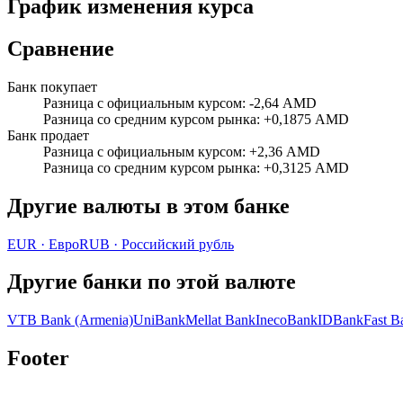
График изменения курса
Сравнение
Банк покупает
Разница с официальным курсом
:
-2,64 AMD
Разница со средним курсом рынка
:
+0,1875 AMD
Банк продает
Разница с официальным курсом
:
+2,36 AMD
Разница со средним курсом рынка
:
+0,3125 AMD
Другие валюты в этом банке
EUR
·
Евро
RUB
·
Российский рубль
Другие банки по этой валюте
VTB Bank (Armenia)
UniBank
Mellat Bank
InecoBank
IDBank
Fast B
Footer