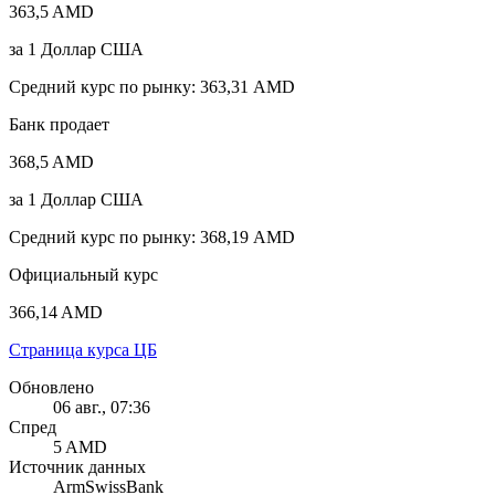
363,5 AMD
за
1
Доллар США
Средний курс по рынку
:
363,31 AMD
Банк продает
368,5 AMD
за
1
Доллар США
Средний курс по рынку
:
368,19 AMD
Официальный курс
366,14 AMD
Страница курса ЦБ
Обновлено
06 авг., 07:36
Спред
5 AMD
Источник данных
ArmSwissBank