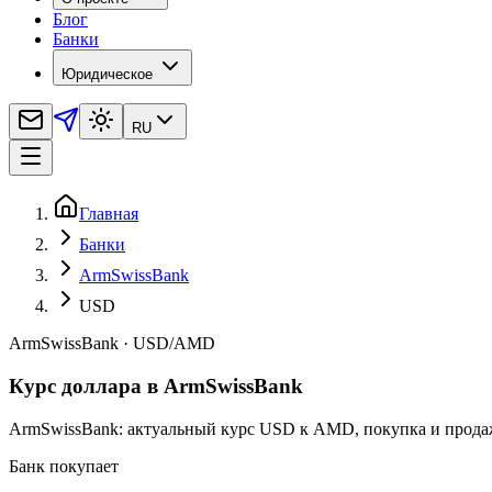
Блог
Банки
Юридическое
RU
Главная
Банки
ArmSwissBank
USD
ArmSwissBank
·
USD
/
AMD
Курс доллара в ArmSwissBank
ArmSwissBank: актуальный курс USD к AMD, покупка и продаж
Банк покупает