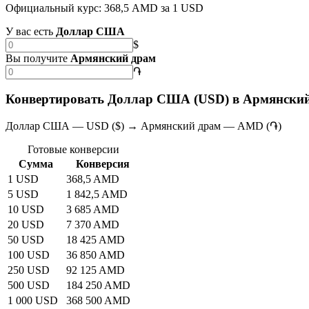
Официальный курс: 368,5 AMD за 1 USD
У вас есть
Доллар США
$
Вы получите
Армянский драм
֏
Конвертировать Доллар США (USD) в Армянски
Доллар США — USD ($) → Армянский драм — AMD (֏)
Готовые конверсии
Сумма
Конверсия
1 USD
368,5 AMD
5 USD
1 842,5 AMD
10 USD
3 685 AMD
20 USD
7 370 AMD
50 USD
18 425 AMD
100 USD
36 850 AMD
250 USD
92 125 AMD
500 USD
184 250 AMD
1 000 USD
368 500 AMD