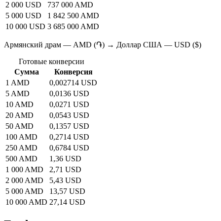
2 000 USD
737 000 AMD
5 000 USD
1 842 500 AMD
10 000 USD
3 685 000 AMD
Армянский драм — AMD (֏) → Доллар США — USD ($)
Готовые конверсии
Сумма
Конверсия
1 AMD
0,002714 USD
5 AMD
0,0136 USD
10 AMD
0,0271 USD
20 AMD
0,0543 USD
50 AMD
0,1357 USD
100 AMD
0,2714 USD
250 AMD
0,6784 USD
500 AMD
1,36 USD
1 000 AMD
2,71 USD
2 000 AMD
5,43 USD
5 000 AMD
13,57 USD
10 000 AMD
27,14 USD